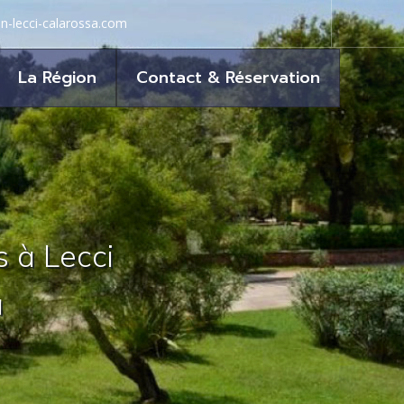
on-lecci-calarossa.com
La Région
Contact & Réservation
 à Lecci
a