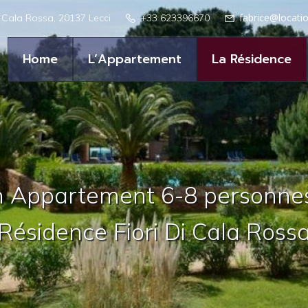
fabrice@locati
i Cala Rossa, 20137 Lecci
+33 623396670
Home
L’Appartement
La Résidence
n Appartement 6-8 personnes
Résidence Fiori Di Cala Ross